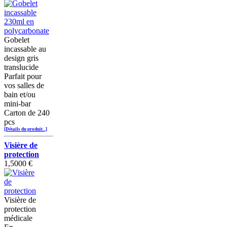
Gobelet
incassable au
design gris
translucide
Parfait pour
vos salles de
bain et/ou
mini-bar
Carton de 240
pcs
[Détails du produit...]
Visière de
protection
1,5000 €
Visière de
protection
médicale