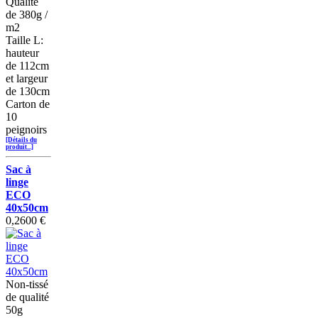
Qualité
de 380g /
m2
Taille L:
hauteur
de 112cm
et largeur
de 130cm
Carton de
10
peignoirs
[Détails du
produit...]
Sac à
linge
ECO
40x50cm
0,2600 €
Non-tissé
de qualité
50g