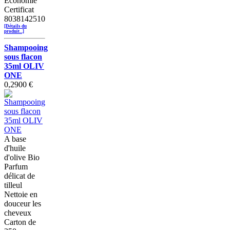
Economie
Certificat
8038142510
[Détails du
produit...]
Shampooing
sous flacon
35ml OLIV
ONE
0,2900 €
A base
d'huile
d'olive Bio
Parfum
délicat de
tilleul
Nettoie en
douceur les
cheveux
Carton de