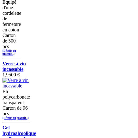
Equipé
d'une
cordelette
de
fermeture
en coton
Carton
de 500
pcs
[Détails du
produit...]
Verre à vin
incassable
1,9500 €
En
polycarbonate
transparent
Carton de 96
pcs
[Détails du produit...]
Gel
hydroalcoolique