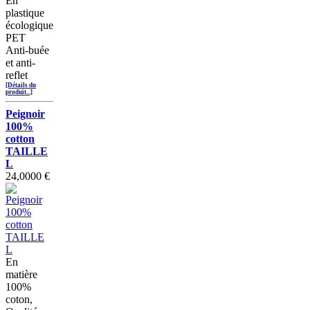
En
plastique
écologique
PET
Anti-buée
et anti-
reflet
[Détails du
produit...]
Peignoir
100%
cotton
TAILLE
L
24,0000 €
En
matière
100%
coton,