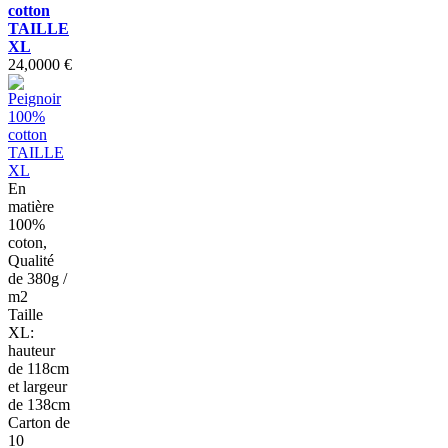
cotton
TAILLE
XL
24,0000 €
En
matière
100%
coton,
Qualité
de 380g /
m2
Taille
XL:
hauteur
de 118cm
et largeur
de 138cm
Carton de
10