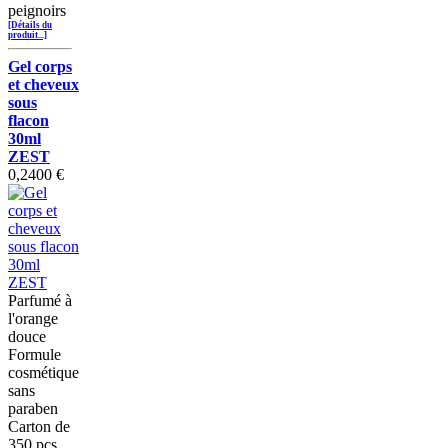
peignoirs
[Détails du
produit...]
Gel corps
et cheveux
sous
flacon
30ml
ZEST
0,2400 €
Parfumé à
l'orange
douce
Formule
cosmétique
sans
paraben
Carton de
350 pcs